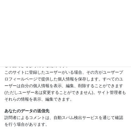
これらのサイトは、あなたのデータの収集、Cookie の使用、サー
ドパーティによる追加トラッキングの埋め込み、埋め込みコンテ
ンツとのやりとりの監視を行うことがあります。アカウントを使
ってそのサイトにログイン中の場合、埋め込みコンテンツとのや
りとりのトラッキングも含まれます。
データを保存する期間
あなたがコメントを残すと、コメントとそのメタデータが無期限
に保持されます。これは、モデレーションキューにコメントを保
持しておく代わりに、フォローアップのコメントを自動的に認識
し承認できるようにするためです。
このサイトに登録したユーザーがいる場合、その方がユーザープ
ロフィールページで提供した個人情報を保存します。すべてのユ
ーザーは自分の個人情報を表示、編集、削除することができます
(ただしユーザー名は変更することができません)。サイト管理者も
それらの情報を表示、編集できます。
あなたのデータの送信先
訪問者によるコメントは、自動スパム検出サービスを通じて確認
を行う場合があります。