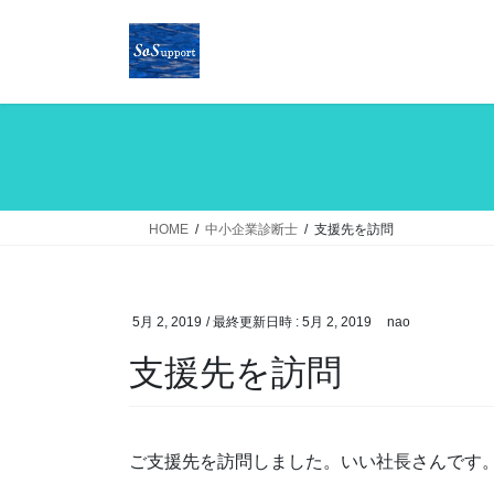
コ
ナ
ン
ビ
テ
ゲ
ン
ー
ツ
シ
へ
ョ
ス
ン
キ
に
ッ
移
HOME
中小企業診断士
支援先を訪問
プ
動
5月 2, 2019
/ 最終更新日時 :
5月 2, 2019
nao
支援先を訪問
ご支援先を訪問しました。いい社長さんです