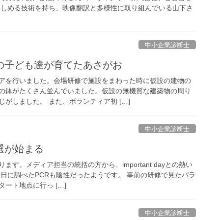
楽しめる技術を持ち、映像翻訳と多様性に取り組んでいる山下さ
中小企業診断士
の子ども達が育てたあさがお
アを行いました。会場研修で施設をまわった時に仮設の建物の
の鉢がたくさん並んでいました。仮設の無機質な建築物の周り
がしました。 また、ボランティア初 […]
中小企業診断士
選が始まる
す。メディア担当の統括の方から、important dayとの熱い
初日に調べたPCRも陰性だったようです。 事前の研修で見たパラ
ート地点に行っ […]
中小企業診断士