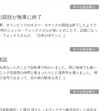
中小企業診断士
の競技が無事に終了
事、オリンピックのカヌー・カヤックの競技は終了したようで
豪州のジェシカ・フォックスさんが強いとのことで、話題になっ
フォックスさんが、「日本のボラン […]
中小企業診断士
確認
出来ないとのことで自転車で向かいました。同じ地域でも遠い
ニング倶楽部の仲間と集まったりした場所等を通りました。 帰
信号で止まって、目の前の駅名を見 […]
中小企業診断士
代表取締役）と瀧川 淳さん（エヴィクサー株式会社）と会合を