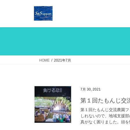
コ
ナ
ン
ビ
テ
ゲ
ン
ー
ツ
シ
へ
ョ
ス
ン
キ
に
ッ
移
HOME
2021年7月
プ
動
7月 30, 2021
第１回たもんじ交
第１回たもんじ交流農園フ
しれないので、地域支援部
真がなく困りました。頭を悩