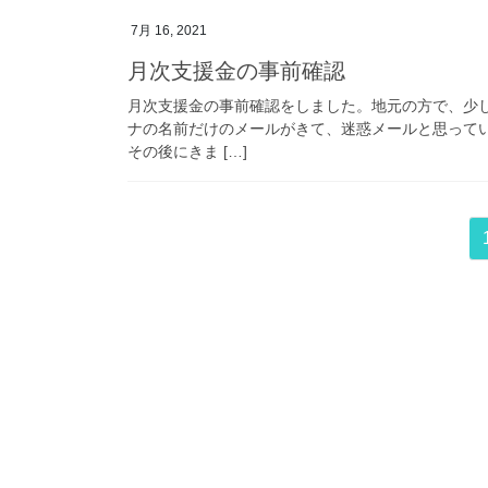
7月 16, 2021
月次支援金の事前確認
月次支援金の事前確認をしました。地元の方で、少
ナの名前だけのメールがきて、迷惑メールと思って
その後にきま […]
投
稿
の
ペ
ー
ジ
送
り