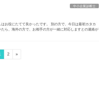
中小企業診断士
しはお役にたてて良かったです。 別の方で、今日は最初カタカ
いたら、海外の方で、お相手の方が一緒に対応しますとの連絡が
固
固
1
2
»
定
定
ペ
ペ
ー
ー
ジ
ジ