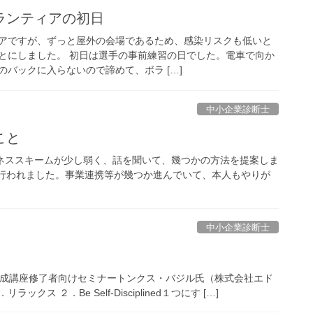
ランティアの初日
アですが、ずっと屋外の会場であるため、感染リスクも低いと
とにしました。 初日は選手の事前練習の日でした。電車で向か
バックに入らないので諦めて、ボラ […]
中小企業診断士
こと
ネススキームが少し弱く、話を聞いて、幾つかの方法を提案しま
が行われました。事業連携等が幾つか進んでいて、本人もやりが
中小企業診断士
育成講座修了者向けセミナートンクス・バジル氏（株式会社エド
ス ２．Be Self-Disciplined１つにす […]