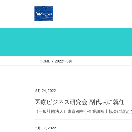
コ
ナ
ン
ビ
テ
ゲ
ン
ー
ツ
シ
へ
ョ
ス
ン
キ
に
ッ
移
HOME
2022年5月
プ
動
5月 24, 2022
医療ビジネス研究会 副代表に就任
（一般社団法人）東京都中小企業診断士協会に認定
5月 17, 2022