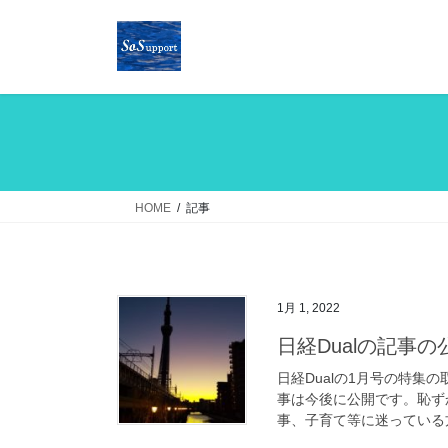
コ
ナ
ン
ビ
テ
ゲ
ン
ー
ツ
シ
へ
ョ
ス
ン
キ
に
ッ
移
HOME
記事
プ
動
1月 1, 2022
日経Dualの記事の
日経Dualの1月号の特
事は今後に公開です。恥ず
事、子育て等に迷っている方