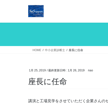
コ
ナ
ン
ビ
テ
ゲ
ン
ー
ツ
シ
へ
ョ
ス
ン
キ
に
ッ
移
HOME
中小企業診断士
座長に任命
プ
動
1月 25, 2019
/ 最終更新日時 :
1月 26, 2019
nao
座長に任命
講演と工場見学をさせていただく企業さんの