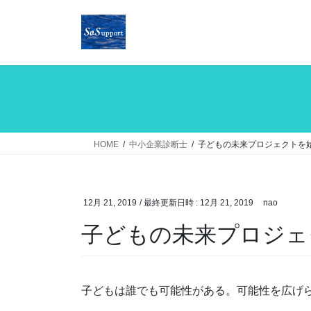
コ
ナ
ン
ビ
テ
ゲ
ン
ー
ツ
シ
へ
ョ
ス
ン
キ
に
ッ
移
HOME
中小企業診断士
子どもの未来プロジェクトを
プ
動
12月 21, 2019
/ 最終更新日時 :
12月 21, 2019
nao
子どもの未来プロジェ
子どもは誰でも可能性がある。可能性を広げ