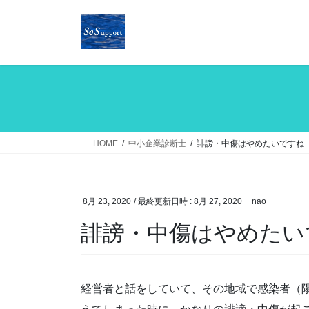
コ
ナ
ン
ビ
テ
ゲ
ン
ー
ツ
シ
へ
ョ
ス
ン
キ
に
ッ
移
HOME
中小企業診断士
誹謗・中傷はやめたいですね
プ
動
8月 23, 2020
/ 最終更新日時 :
8月 27, 2020
nao
誹謗・中傷はやめたい
経営者と話をしていて、その地域で感染者（