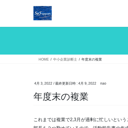
コ
ナ
ン
ビ
テ
ゲ
ン
ー
ツ
シ
へ
ョ
ス
ン
キ
に
ッ
移
HOME
中小企業診断士
年度末の複業
プ
動
4月 3, 2022
/ 最終更新日時 :
4月 9, 2022
nao
年度末の複業
これまでは複業で2,3月が過剰に忙しいとい