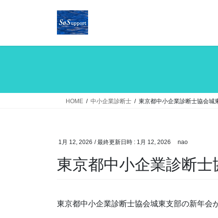
コ
ナ
ン
ビ
テ
ゲ
ン
ー
ツ
シ
へ
ョ
ス
ン
キ
に
ッ
移
HOME
中小企業診断士
東京都中小企業診断士協会城
プ
動
1月 12, 2026
/ 最終更新日時 :
1月 12, 2026
nao
東京都中小企業診断士
東京都中小企業診断士協会城東支部の新年会