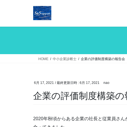
コ
ナ
ン
ビ
テ
ゲ
ン
ー
ツ
シ
へ
ョ
ス
ン
キ
に
ッ
移
HOME
中小企業診断士
企業の評価制度構築の報告会
プ
動
6月 17, 2021
/ 最終更新日時 :
6月 17, 2021
nao
企業の評価制度構築の
2020年秋頃からある企業の社長と従業員さ